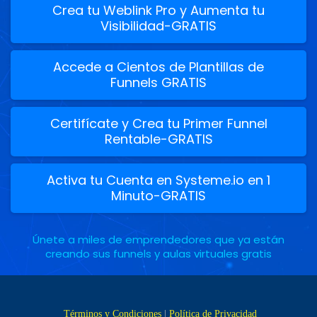
Crea tu Weblink Pro y Aumenta tu
Visibilidad-GRATIS
Accede a Cientos de Plantillas de
Funnels GRATIS
Certifícate y Crea tu Primer Funnel
Rentable-GRATIS
Activa tu Cuenta en Systeme.io en 1
Minuto-GRATIS
Únete a miles de emprendedores que ya están
creando sus funnels y aulas virtuales gratis
Términos y Condiciones
|
Política de Privacidad