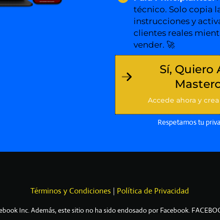
técnico. Solo copia la
instrucciones y acti
clientes reales mient
vender. 🚀
Sí, Quiero 
Mastercl
Accede ahora y crea
Respetamos tu priv
Términos y Condiciones
|
Política de Privacidad
cebook Inc. Además, este sitio no ha sido endosado por Facebook. FACEBO