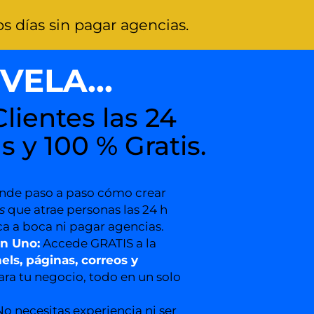
s días sin pagar agencias.
ELA...
lientes las 24
s y 100 % Gratis.
nde paso a paso cómo crear
s
que atrae personas las 24 h
a a boca ni pagar agencias.
n Uno:
Accede GRATIS a la
els, páginas, correos y
ara tu negocio, todo en un solo
No necesitas experiencia ni ser