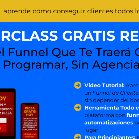
l, aprende cómo conseguir clientes todos lo
RCLASS GRATIS REV
 Funnel Que Te Traerá C
n Programar, Sin Agencia
Video Tutorial:
Apre
un
Funnel de Cliente
sin depender del boc
Herramienta Todo e
plataforma con
funn
automatizaciones
p
lugar.
Para Principiantes: