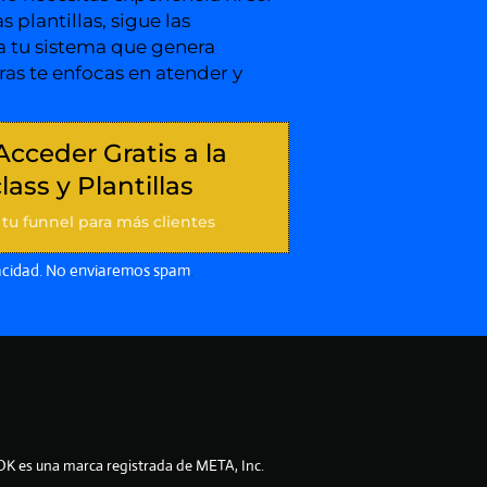
s plantillas, sigue las
va tu sistema que genera
ras te enfocas en atender y
Acceder Gratis a la
ass y Plantillas
 tu funnel para más clientes
acidad. No enviaremos spam
.
OK es una marca registrada de META, Inc.