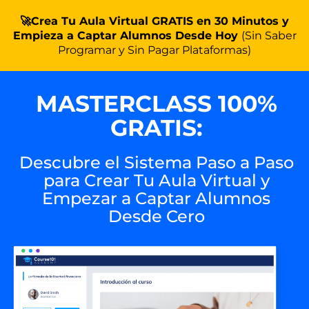
🚀Crea Tu Aula Virtual GRATIS en 30 Minutos y
Empieza a Captar Alumnos Desde Hoy
(Sin Saber
Programar y Sin Pagar Plataformas)
MASTERCLASS 100%
GRATIS:
Descubre el Sistema Paso a Paso
para Crear Tu Aula Virtual y
Empezar a Captar Alumnos
Desde Cero