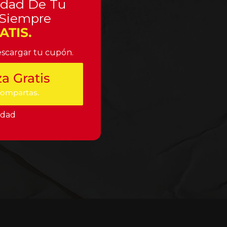
idad De Tu
 Siempre
TIS.
escargar tu cupón.
za Gratis
compartas.
idad